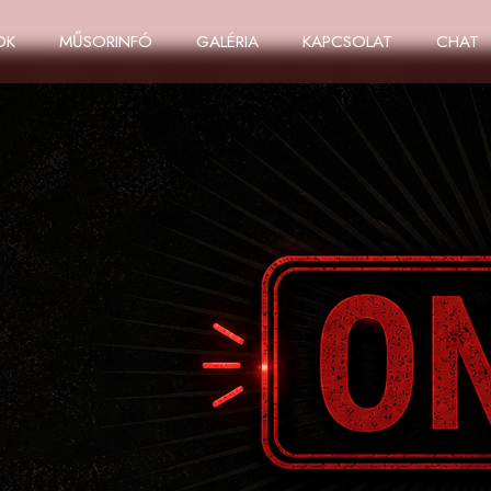
OK
MŰSORINFÓ
GALÉRIA
KAPCSOLAT
CHAT
 A DFM
LÁN