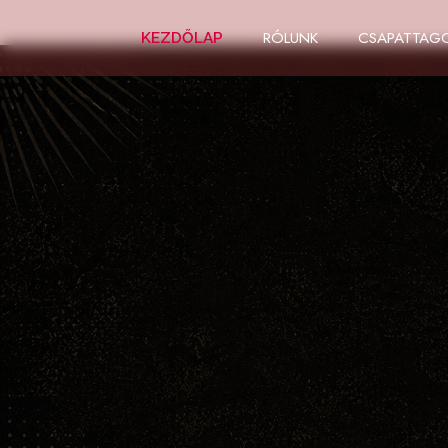
RÓLUNK
CSAPATTAG
KEZDŐLAP
KÖSZÖNTÜNK
RÁDIÓ OLDA